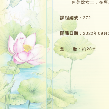
何美嫦女士，在專上學
課程編號
：
272
開課日期
：
2022年09月
堂 數
：
約28堂