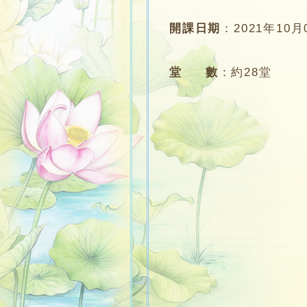
開課日期
：
2021年10月
堂 數
：
約28堂