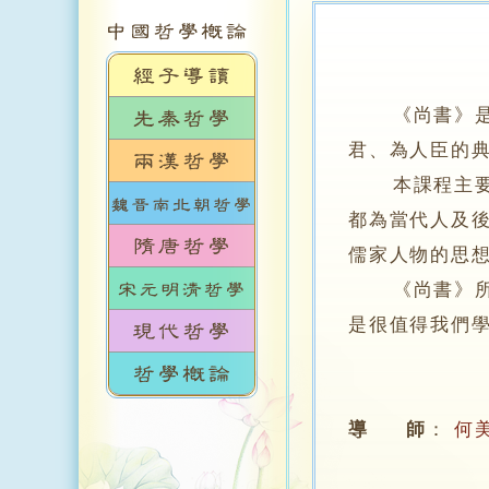
《尚書》
君、為人臣的
本課程主要講
都為當代人及
儒家人物的思
《尚書》所記
是很值得我們
導 師
：
何