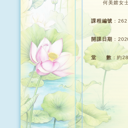
何美嫦女士，
課程編號
：
262
開課日期
：
20
堂 數
：
約2