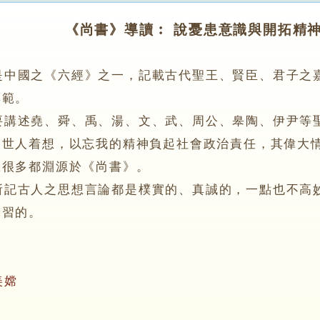
《尚書》導讀︰ 說憂患意識與開拓精神
是中國之《六經》之一，記載古代聖王、賢臣、君子之
典範。
述堯、舜、禹、湯、文、武、周公、皋陶、伊尹等聖
後世人着想，以忘我的精神負起社會政治責任，其偉大
想很多都淵源於《尚書》。
古人之思想言論都是樸實的、真誠的，一點也不高妙
學習的。
美嫦