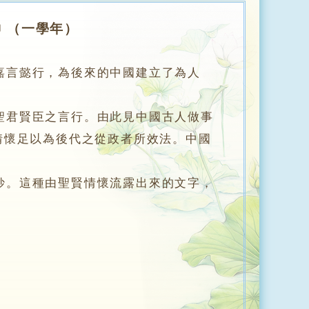
 （一學年）
嘉言懿行，為後來的中國建立了為人
君賢臣之言行。由此見中國古人做事
情懷足以為後代之從政者所效法。中國
。這種由聖賢情懷流露出來的文字，