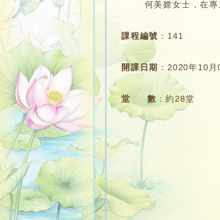
何美嫦女士，在專上學
課程編號
：
141
開課日期
：
2020年10月
堂 數
：
約28堂