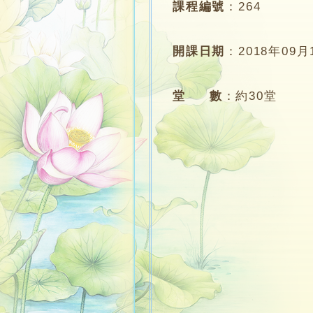
課程編號
：
264
開課日期
：
2018年09月
堂 數
：
約30堂