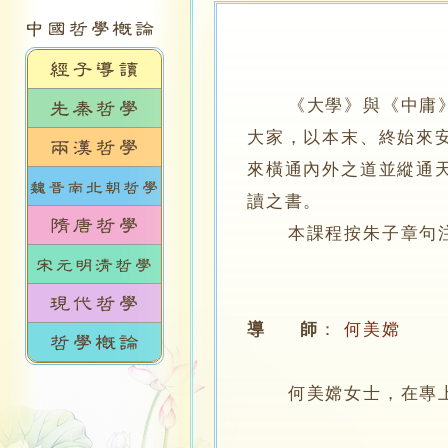
《大學》與《中庸
大家，以本末、終始來
來橫通內外之道並縱通
讀之書。
本課程按朱子章句注，
導 師
：
何美嫦
何美嫦女士，在專上學