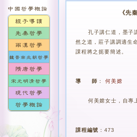
《先
孔子講仁道，墨子
然之道，莊子講調適生
課程將之扼要簡述。
導 師
：
何美嫦
何美嫦女士，自專上學
課程編號
：
473