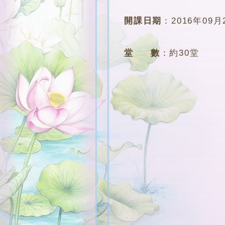
開課日期
：
2016年09月
堂 數
：
約30堂