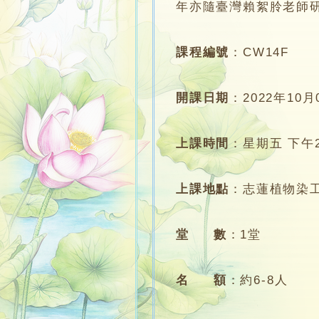
年亦隨臺灣賴絮朎老師研習植
課程編號
：
CW14F
開課日期
：
2022年10月
上課時間
：
星期五 下午2:
上課地點
：
志蓮植物染
堂 數
：
1堂
名 額
：
約6-8人