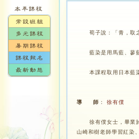
荀子說：「青，取之於
藍染是用馬藍、蓼藍
本課程取用日本藍染粉
導 師
：
徐有僕
徐有僕女士，畢業於香
山崎和樹老師學習紅染