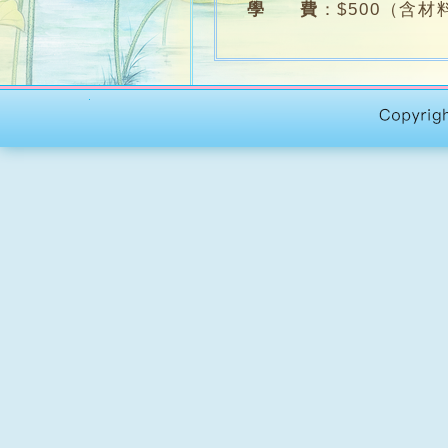
學 費
：
$500（含材