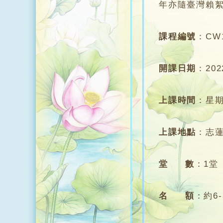
年亦隨臺灣賴絮朎
課程編號
：
CW
開課日期
：
20
上課時間
：
星期
上課地點
：
志
堂 數
：
1堂
名 額
：
約6