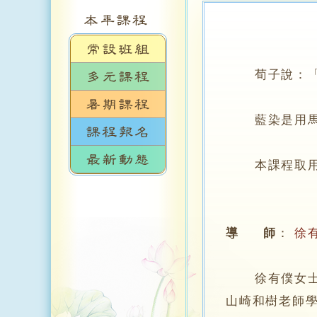
荀子說：「青
藍染是用馬藍
本課程取用新
導 師
：
徐
徐有僕女士，
山崎和樹老師