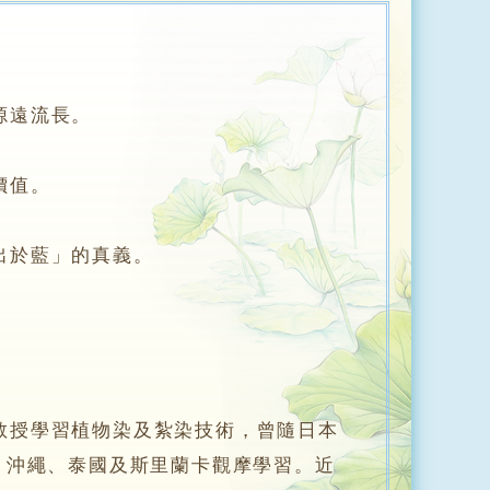
源遠流長。
價值。
出於藍」的真義。
授學習植物染及紮染技術，曾隨日本
、沖繩、泰國及斯里蘭卡觀摩學習。近