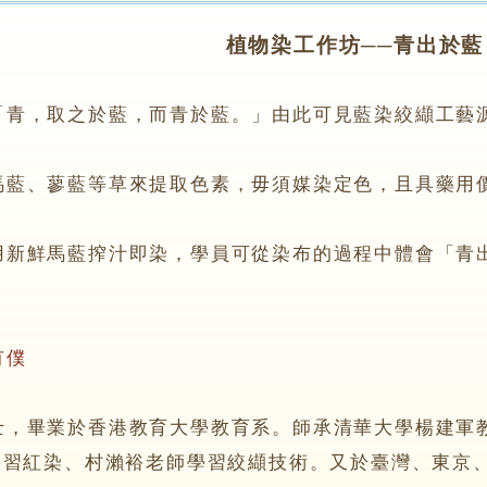
植物染工作坊──青出於藍
，取之於藍，而青於藍。」由此可見藍染絞纈工藝
、蓼藍等草來提取色素，毋須媒染定色，且具藥用
鮮馬藍搾汁即染，學員可從染布的過程中體會「青
有僕
畢業於香港教育大學教育系。師承清華大學楊建軍教
學習紅染、村瀨裕老師學習絞纈技術。又於臺灣、東京