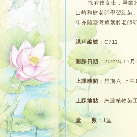
徐有僕女士，畢業於香
山崎和樹老師學習紅染
年亦隨臺灣賴絮朎老師研習植
課程編號
：
C711
開課日期
：
2022年11月
上課時間
：
星期六 上午11
上課地點
：
志蓮植物染
堂 數
：
1堂