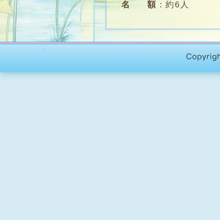
名 額
：
約6人
學 費
：
$1,000 (含