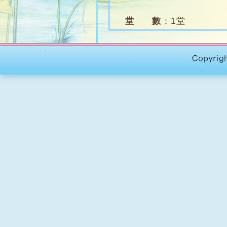
堂 數
：
1堂
名 額
：
約6-8人
學 費
：
$800 (含材
課程對象
：
修畢「植物