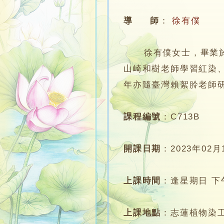
導 師
：
徐有僕
徐有僕女士，畢業於香
山崎和樹老師學習紅染
年亦隨臺灣賴絮朎老師研習植
課程編號
：
C713B
開課日期
：
2023年02月
上課時間
：
逢星期日 下午1
上課地點
：
志蓮植物染