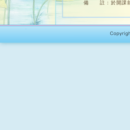
備 註：於開課前14
導 師
：
徐有僕
徐有僕女士，畢業於香
崎和樹老師學習紅染、
亦隨臺灣賴絮朎老師研習植物
課程編號
：
C714A
開課日期
：
2022年10月
上課地點
：
志蓮植物染