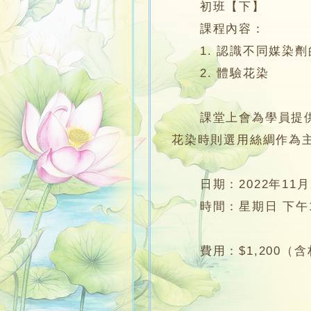
初班【下】
課程內容：
1. 認識不同媒染劑
2. 體驗花染
課堂上會為學員提供基
花染時則選用絲綢作為
日期：2022年11月
時間：星期日 下午1:00
費用：$1,200（含