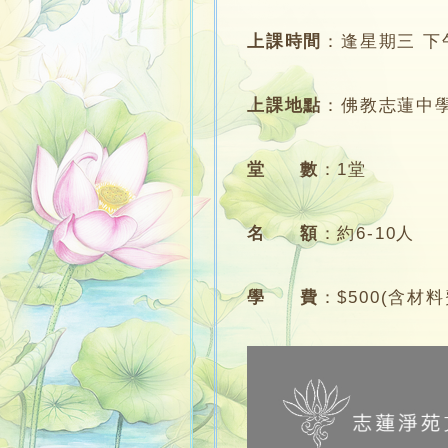
上課時間
：
逢星期三 下午2
上課地點
：
佛教志蓮中學
堂 數
：
1堂
名 額
：
約6-10人
學 費
：
$500(含材料