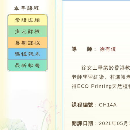
導 師
：
徐有僕
徐女士畢業於香港教育
老師學習紅染、村瀨裕
得ECO Printing天
課程編號
：
CH14A
開課日期
：
2021年05月