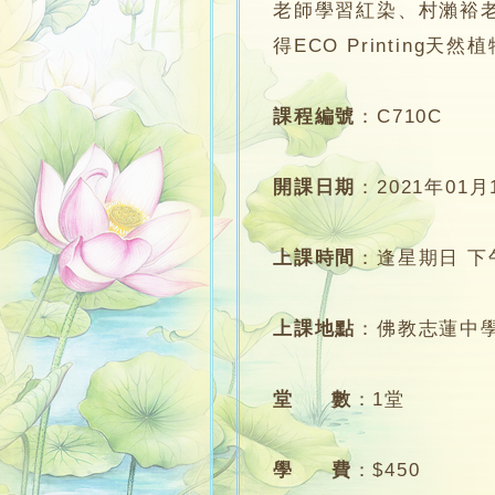
老師學習紅染、村瀨裕
得ECO Printing天
課程編號
：
C710C
開課日期
：
2021年01月
上課時間
：
逢星期日 下午1
上課地點
：
佛教志蓮中學
堂 數
：
1堂
學 費
：
$450