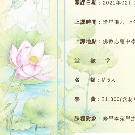
開課日期
：
2021年02月
上課時間
：
逢星期六 上午1
上課地點
：
佛教志蓮中學
堂 數
：
1堂
名 額
：
約5人
學 費
：
$1,300(含
課程對象
：
修畢本苑舉