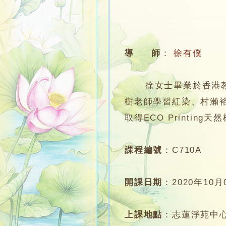
導 師
：
徐有僕
徐女士畢業於香港教育
樹老師學習紅染、村瀨
取得ECO Printin
課程編號
：
C710A
開課日期
：
2020年10月
上課地點
：
志蓮淨苑中