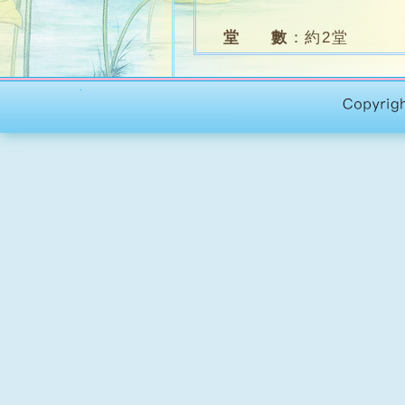
堂 數
：
約2堂
名 額
：
約12人
學 費
：
$600（另材