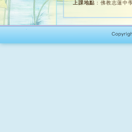
上課地點
：
佛教志蓮中學
堂 數
：
2堂
名 額
：
12人
學 費
：
$2000 (含
課程對象
：
修畢「植物