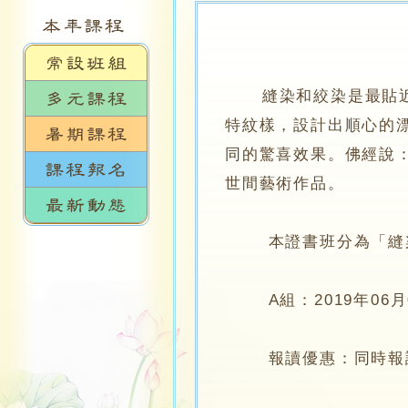
縫染和絞染是最貼近生
特紋樣，設計出順心的
同的驚喜效果。佛經說
世間藝術作品。
本證書班分為「縫染
A組：2019年06月0
報讀優惠：同時報讀「