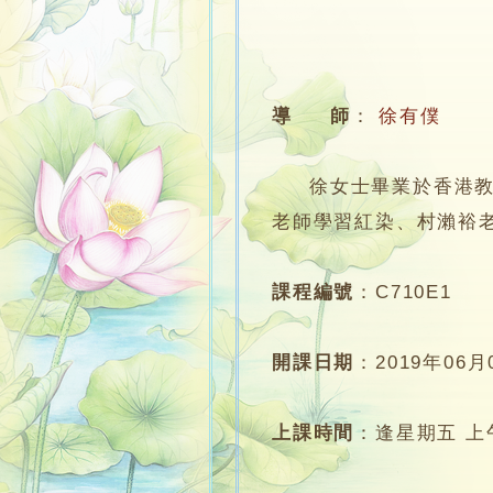
導 師
：
徐有僕
徐女士畢業於香港教育
老師學習紅染、村瀨裕
課程編號
：
C710E1
開課日期
：
2019年06月
上課時間
：
逢星期五 上午1