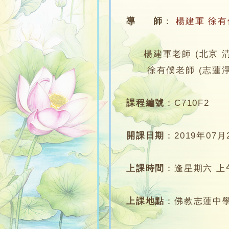
導 師
：
楊建軍
徐有
楊建軍老師 (北京 清
徐有僕老師 (志蓮淨苑
課程編號
：
C710F2
開課日期
：
2019年07月
上課時間
：
逢星期六 上午1
上課地點
：
佛教志蓮中學