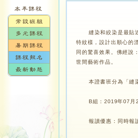
縫染和絞染是最貼近生
特紋樣，設計出順心的
同的驚喜效果。佛經說
世間藝術作品。
本證書班分為「縫染」
B組：2019年07月2
報讀優惠：同時報讀「