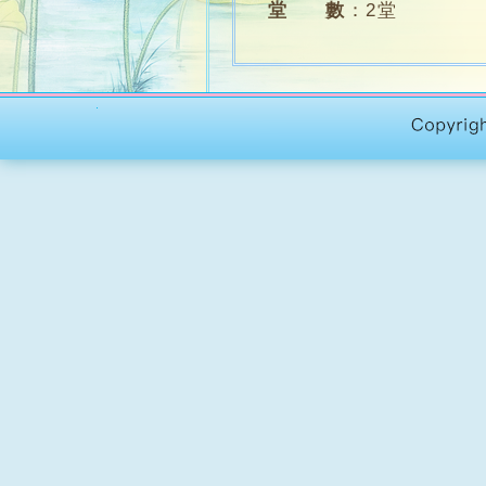
堂 數
：
2堂
名 額
：
12人
學 費
：
$2500 (含
課程對象
：
修畢「植物