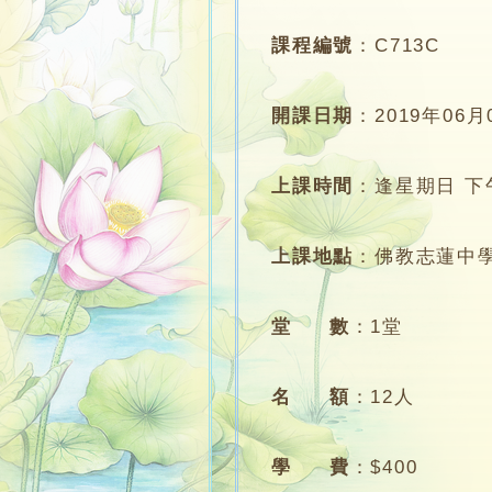
課程編號
：
C713C
開課日期
：
2019年06月
上課時間
：
逢星期日 下午1
上課地點
：
佛教志蓮中學
堂 數
：
1堂
名 額
：
12人
學 費
：
$400