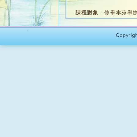
課程對象
：
修畢本苑舉