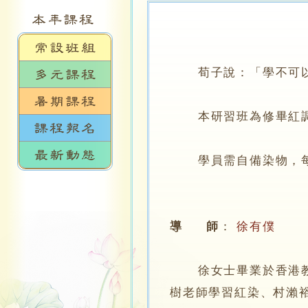
荀子說：「學不可以已
本研習班為修畢紅調染
學員需自備染物，每
導 師
：
徐有僕
徐女士畢業於香港教育
樹老師學習紅染、村瀨