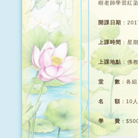
樹老師學習紅
開課日期
：
20
上課時間
：
星期
上課地點
：
佛
堂 數
：
各組
名 額
：
10
學 費
：
$5