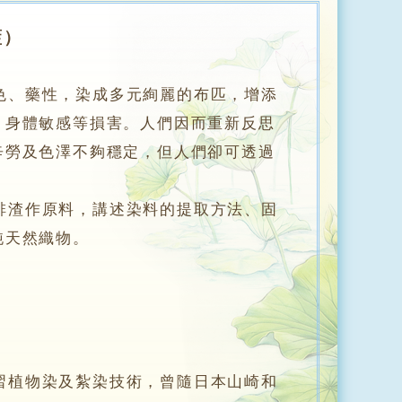
藍）
、藥性，染成多元絢麗的布匹，增添
、身體敏感等損害。人們因而重新反思
辛勞及色澤不夠穩定，但人們卻可透過
渣作原料，講述染料的提取方法、固
純天然織物。
植物染及紮染技術，曾隨日本山崎和