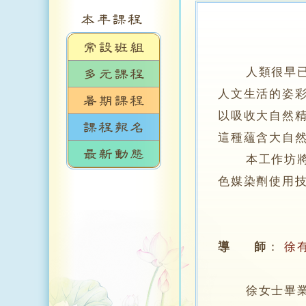
人類很早已懂
人文生活的姿
以吸收大自然
這種蘊含大自
本工作坊將選
色媒染劑使用
導 師
：
徐
徐女士畢業於