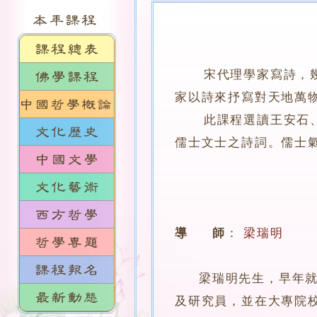
宋代理學家寫詩，幾無
家以詩來抒寫對天地萬
此課程選讀王安石、黃
儒士文士之詩詞。儒士
導 師
：
梁瑞明
梁瑞明先生，早年就讀
及研究員，並在大專院