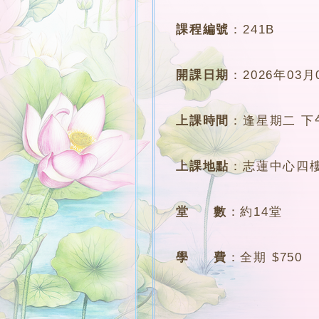
課程編號
：
241B
開課日期
：
2026年03月
上課時間
：
逢星期二 下午4
上課地點
：
志蓮中心四樓
堂 數
：
約14堂
學 費
：
全期 $750