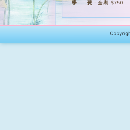
學 費
：
全期 $750