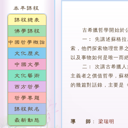
古希臘哲學開始於公
一︰ 先講述蘇格拉底
索，他們探索物理世界
以及事物如何是唯一而
二︰ 次講古希臘人如
主義者之價值哲學，蘇
的幾篇對話錄，主要是
導 師
：
梁瑞明