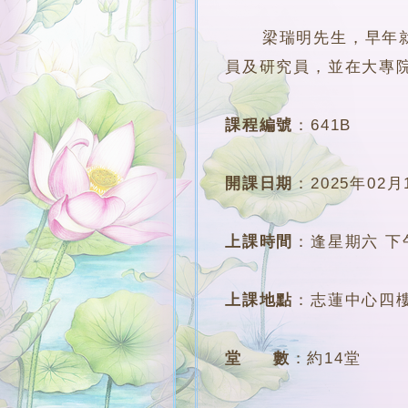
梁瑞明先生，早年就讀
員及研究員，並在大專
課程編號
：
641B
開課日期
：
2025年02月
上課時間
：
逢星期六 下午4
上課地點
：
志蓮中心四樓
堂 數
：
約14堂