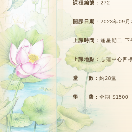
課程編號
：
272
開課日期
：
2023年09月
上課時間
：
逢星期二 下午7
上課地點
：
志蓮中心四樓
堂 數
：
約28堂
學 費
：
全期 $1500