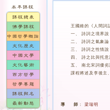
王國維的《人間詞話》
一、 詩詞之境界說
二、 詩詞之氣象論
三、 詩詞之性情說
四、 詩之比與托意
五、 南北宋詞優劣
課程將述及李後主、
導 師
：
梁瑞明