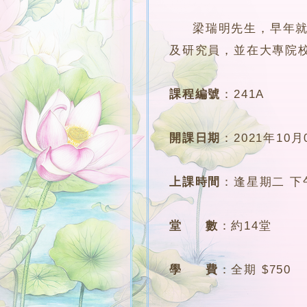
梁瑞明先生，早年就讀
及研究員，並在大專院
課程編號
：
241A
開課日期
：
2021年10月
上課時間
：
逢星期二 下午4
堂 數
：
約14堂
學 費
：
全期 $750