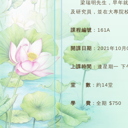
梁瑞明先生，早年就讀
及研究員，並在大專院
課程編號
：
161A
開課日期
：
2021年10月
上課時間
：
逢星期一 下午6
堂 數
：
約14堂
學 費
：
全期 $750