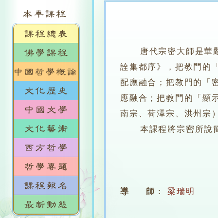
唐代宗密大師是華嚴宗
詮集都序》，把教門的
配應融合；把教門的「
應融合；把教門的「顯
南宗、荷澤宗、洪州宗
本課程將宗密所說簡要
導 師
：
梁瑞明