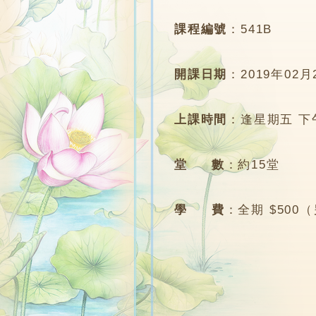
課程編號
：
541B
開課日期
：
2019年02月
上課時間
：
逢星期五 下午4
堂 數
：
約15堂
學 費
：
全期 $500