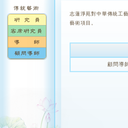
志蓮淨苑對中華傳統工
藝術項目。
顧問導