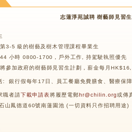
苑
志蓮淨苑誠聘 樹藝師見習
生
第3-5 級的樹藝及樹木管理課程畢業生
4 小時 0800-1700，戶外工作, 持駕駛執照優先
將參加政府的樹藝師見習生計劃，薪金每月HK$16,5
括: 銀行假每年17日、員工餐廳免費膳食、醫療保
求職者請
下載申請表
將履歷電郵
hr@chilin.org
或傳真
石山鳳德道60號南蓮園池 (一切資料只作招聘用途)