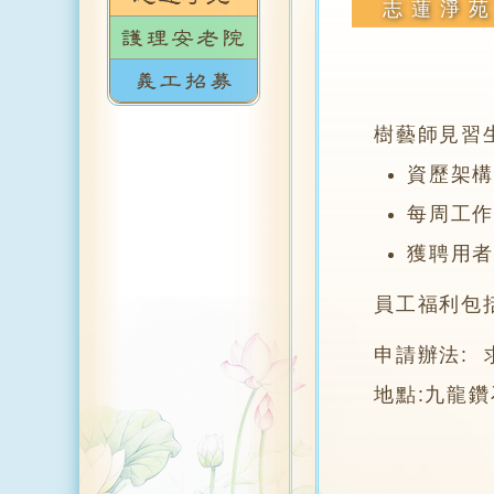
志蓮淨
樹藝師見習
資歷架構
每周工作4
獲聘用者
員工福利包
申請辦法: 
地點:九龍鑽