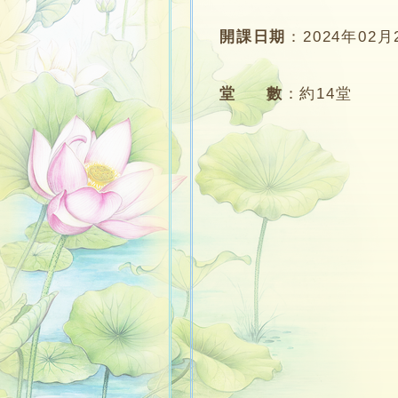
開課日期
：
2024年02月
堂 數
：
約14堂