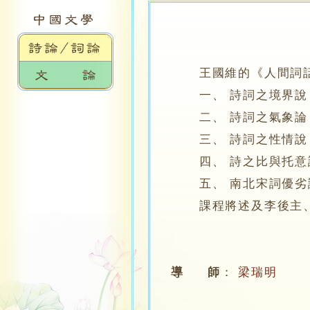
王國維的《人間詞
一、 詩詞之境界說
二、 詩詞之氣象論
三、 詩詞之性情說
四、 詩之比與托意
五、 南北宋詞優劣
課程將述及李後主、
導 師
：
梁瑞明