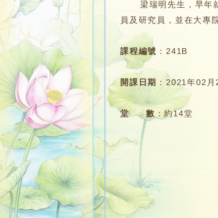
梁瑞明先生，早年就讀
員及研究員，並在大專
課程編號
：
241B
開課日期
：
2021年02月
堂 數
：
約14堂