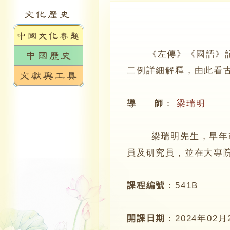
《左傳》《國語》
二例詳細解釋，由此看
導 師
：
梁瑞明
梁瑞明先生，早年就讀
員及研究員，並在大專
課程編號
：
541B
開課日期
：
2024年02月