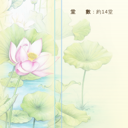
堂 數
：
約14堂