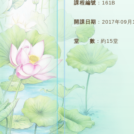
課程編號
：
161B
開課日期
：
2017年09月
堂 數
：
約15堂