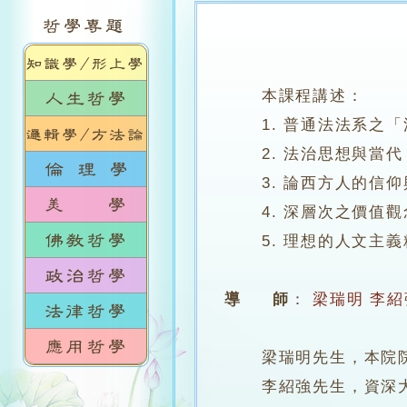
本課程講述：
1. 普通法法系之「
2. 法治思想與當代
3. 論西方人的信仰
4. 深層次之價值觀
5. 理想的人文主義
導 師
：
梁瑞明
李紹
梁瑞明先生，本院
李紹強先生，資深大律