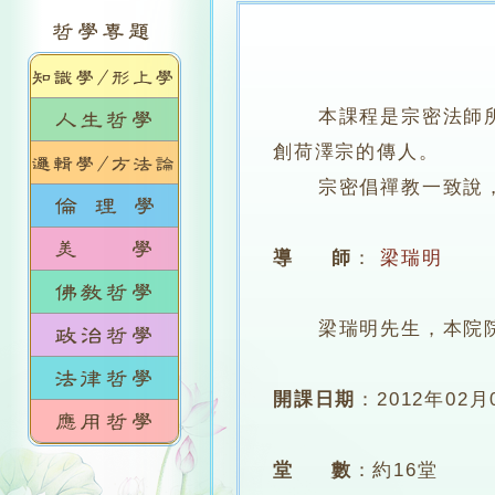
本課程是宗密法師
創荷澤宗的傳人。
宗密倡禪教一致說，《
導 師
：
梁瑞明
梁瑞明先生，本院
開課日期
：
2012年02月
堂 數
：
約16堂