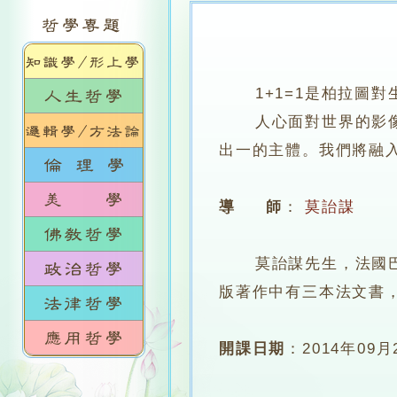
1+1=1是柏拉圖
人心面對世界的影像正
出一的主體。我們將融
導 師
：
莫詒謀
莫詒謀先生，法國巴黎
版著作中有三本法文書
開課日期
：
2014年09月