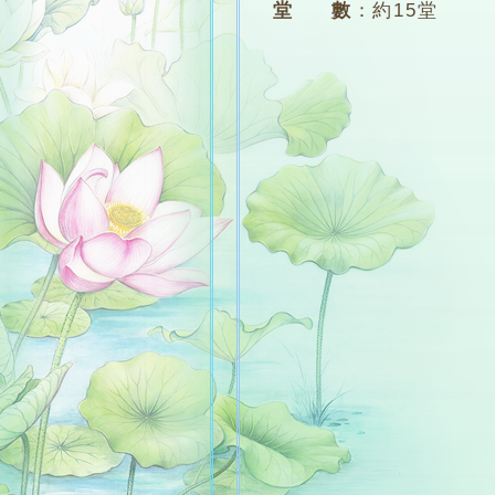
堂 數
：
約15堂