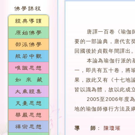
唐譯一百卷《瑜伽
要的一部論典，唐代玄
回國後於貞觀年間譯出
本論為瑜伽行派的基本
一，即共有五十卷，將
果，故此又有《十七地
皆以識為體，故以此成
2005至2006年
地的瑜伽師修行方法及
導 師
：
陳瓊璀