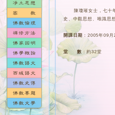
陳瓊璀女士，七十年代
史、中觀思想、唯識思
開課日期
：
2005年09月
堂 數
：
約32堂