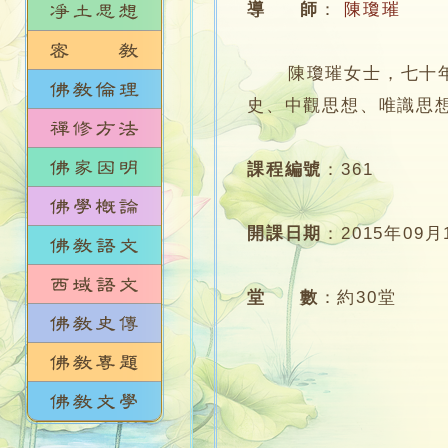
導 師
：
陳瓊璀
陳瓊璀女士，七十年代
史、中觀思想、唯識思
課程編號
：
361
開課日期
：
2015年09月
堂 數
：
約30堂