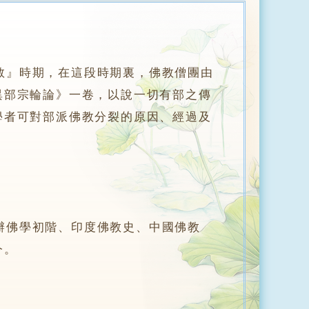
教』時期，在這段時期裏，佛教僧團由
異部宗輪論》一卷，以說一切有部之傳
學者可對部派佛教分裂的原因、經過及
佛學初階、印度佛教史、中國佛教
今。