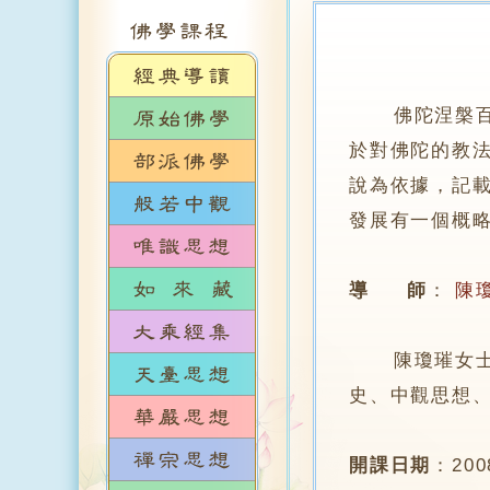
佛陀涅槃
於對佛陀的教
說為依據，記
發展有一個概
導 師
：
陳
陳瓊璀女士，
史、中觀思想
開課日期
：
20