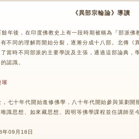
《異部宗輪論》導讀
百餘年後，在印度佛教史上有一段時期被稱為『部派佛
法有不同的理解而開始分裂，逐漸分成十八部。北傳《
載了當時不同部派的主要學說及主張，通過這部論典，
略的認識。
瓊璀
七十年代開始進修佛學，八十年代開始參與策劃開辦
、唯識思想、如來藏思想、因明等佛學課程並任講師至
08年09月18日