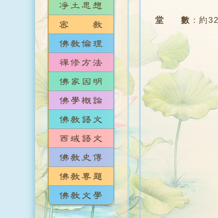
堂 數
：
約3