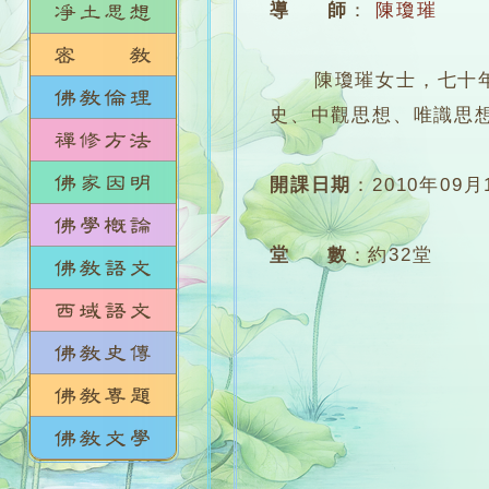
導 師
：
陳瓊璀
陳瓊璀女士，七十年代
史、中觀思想、唯識思
開課日期
：
2010年09月
堂 數
：
約32堂