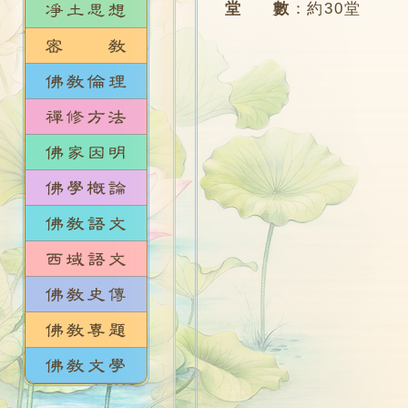
堂 數
：
約30堂