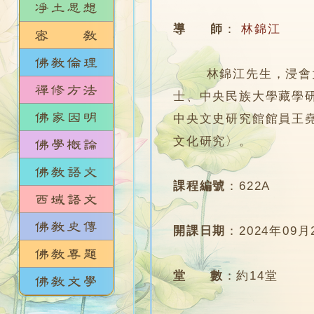
導 師
：
林錦江
林錦江先生，浸會大學
士、中央民族大學藏學
中央文史研究館館員王
文化研究〉。
課程編號
：
622A
開課日期
：
2024年09月
堂 數
：
約14堂