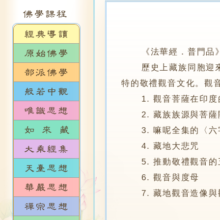
《法華經．普門品
歷史上藏族同胞迎來佛
特的敬禮觀音文化。觀
1. 觀音菩薩在印度
2. 藏族族源與菩薩
3. 嘛呢全集的〈六
4. 藏地大悲咒
5. 推動敬禮觀音的
6. 觀音與度母
7. 藏地觀音造像與