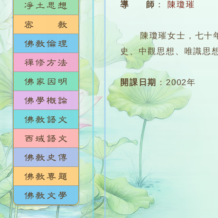
導 師
：
陳瓊璀
陳瓊璀女士，七十年代
史、中觀思想、唯識思
開課日期
：
2002年