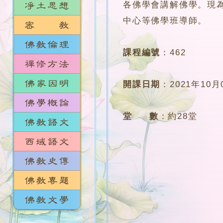
各佛學會講解佛學。現
中心等佛學班導師。
課程編號
：
462
開課日期
：
2021年10月
堂 數
：
約28堂