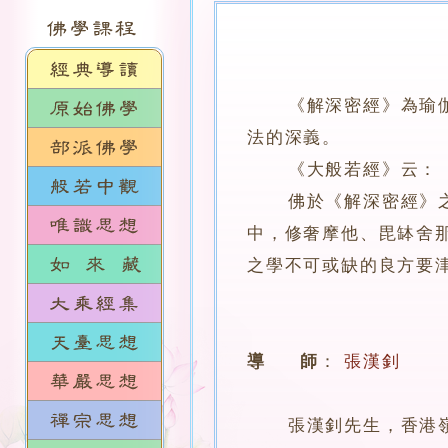
《解深密經》為瑜
法的深義。
《大般若經》云：「觀
佛於《解深密經》之「
中，修奢摩他、毘缽舍
之學不可或缺的良方要
導 師
：
張漢釗
張漢釗先生，香港嶺南