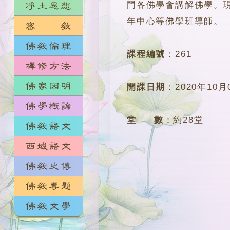
門各佛學會講解佛學。
年中心等佛學班導師。
課程編號
：
261
開課日期
：
2020年10月
堂 數
：
約28堂