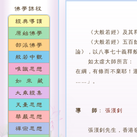
《大般若經》及其
《大般若經》五百餘卷
論》，以八事七十義釋
如太虛大師所言：「…
在綱，有條而不棄耶！
……」。
導 師
：
張漢釗
張漢釗先生，香港嶺南