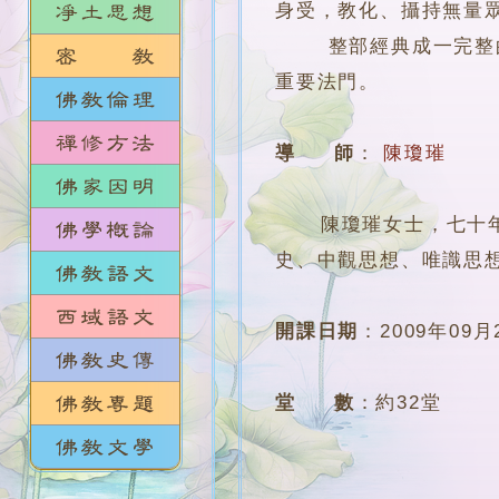
身受，教化、攝持無量
整部經典成一完整的菩
重要法門。
導 師
：
陳瓊璀
陳瓊璀女士，七十年代
史、中觀思想、唯識思
開課日期
：
2009年09月
堂 數
：
約32堂