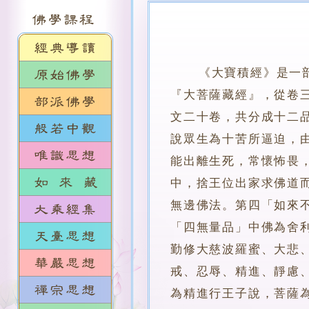
《大寶積經》是一
『大菩薩藏經』，從卷
文二十卷，共分成十二
說眾生為十苦所逼迫，
能出離生死，常懷怖畏
中，捨王位出家求佛道
無邊佛法。第四「如來
「四無量品」中佛為舍
勤修大慈波羅蜜、大悲
戒、忍辱、精進、靜慮
為精進行王子說，菩薩