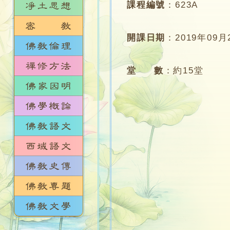
課程編號
：
623A
開課日期
：
2019年09月
堂 數
：
約15堂