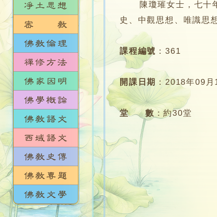
陳瓊璀女士，七十年代
史、中觀思想、唯識思
課程編號
：
361
開課日期
：
2018年09月
堂 數
：
約30堂