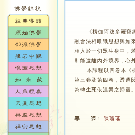
《楞伽阿跋多羅寶經
融會法相唯識思想與如
相入於一切眾生身中，
則能遠離內外境界，心
本課程以四卷本《楞伽
第三卷及第四卷，透過
為轉生死依涅槃之歸宿
導 師
：
陳瓊璀