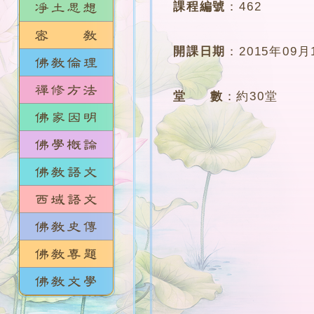
課程編號
：
462
開課日期
：
2015年09月
堂 數
：
約30堂