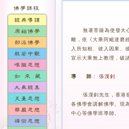
無著菩薩為使發大
離，依《大乘阿毗達磨
入所知相、彼入因果、
宣示大乘無上教理，破
導 師
：
張漢釗
張漢釗先生，香港嶺南
各佛學會講解佛學。現
中心等佛學班導師。