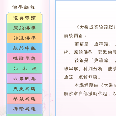
《大乘成業論疏釋
前後兩篇：
前篇是「通釋篇」，作
統、原始佛教、部派佛
後篇是「典疏篇」，李
珠串解、科判分析，使
通達，疏解無礙。
本課程藉由《大乘成業
解佛家自部派時代起，