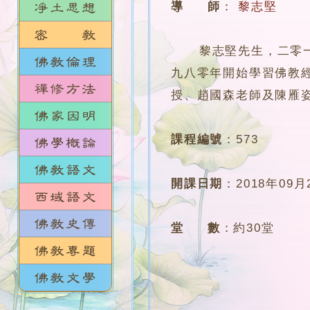
導 師
：
黎志堅
黎志堅先生，二零一二
九八零年開始學習佛教
授、趙國森老師及陳雁
課程編號
：
573
開課日期
：
2018年09月
堂 數
：
約30堂