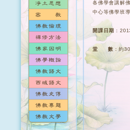
各佛學會講解
中心等佛學班
開課日期
：
20
堂 數
：
約3