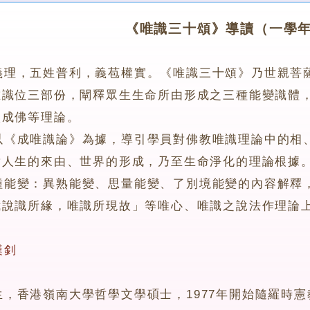
《唯識三十頌》導讀（一學
義理，五姓普利，義苞權實。《唯識三十頌》乃世親菩
唯識位三部份，闡釋眾生生命所由形成之三種能變識體
依成佛等理論。
成唯識論》為據，導引學員對佛教唯識理論中的相、
對人生的來由、世界的形成，乃至生命淨化的理論根據
變：異熟能變、思量能變、了別境能變的內容解釋，
我說識所緣，唯識所現故」等唯心、唯識之說法作理論
漢釗
港嶺南大學哲學文學碩士，1977年開始隨羅時憲教