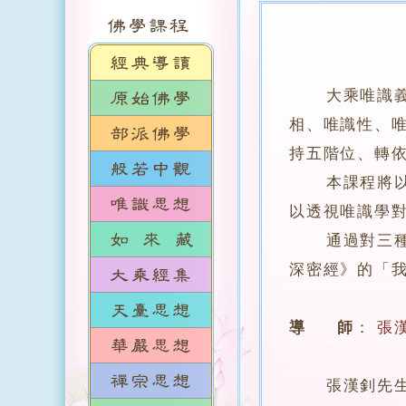
大乘唯識
相、唯識性、
持五階位、轉
本課程將以《
以透視唯識學
通過對三種能
深密經》的「
導 師
：
張
張漢釗先生，香