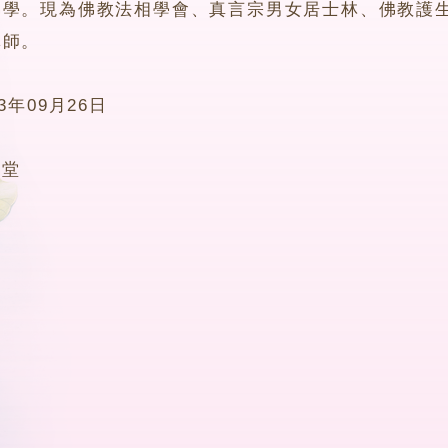
佛學。現為佛教法相學會、真言宗男女居士林、佛教護
導師。
13年09月26日
0堂