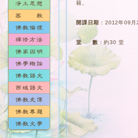
籍。
開課日期
：
2012年09月
堂 數
：
約30 堂